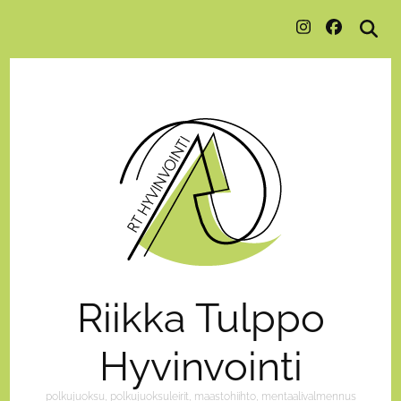
Riikka Tulppo
Hyvinvointi
polkujuoksu, polkujuoksuleirit, maastohiihto, mentaalivalmennus