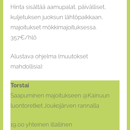
Hinta sisältää aamupalat, päivälliset,
kuljetuksen juoksun lähtöpaikkaan,
majoitukset mökkimajoituksessa.
357€/hlö
Alustava ohjelma (muutokset
mahdollisia):
Torstai
Saapuminen majoitukseen @Kainuun
luontoretket Joukojärven rannalla
19.00 yhteinen illallinen