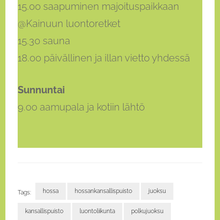
15.00 saapuminen majoituspaikkaan
@Kainuun luontoretket
15.30 sauna
18.00 päivällinen ja illan vietto yhdessä
Sunnuntai
9.00 aamupala ja kotiin lähtö
hossa
hossankansallispuisto
juoksu
Tags:
kansallispuisto
luontoliikunta
polkujuoksu