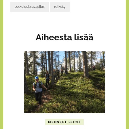
polkujuoksuvaellus
retkeily
Artikkelien
selaus
Aiheesta lisää
MENNEET LEIRIT