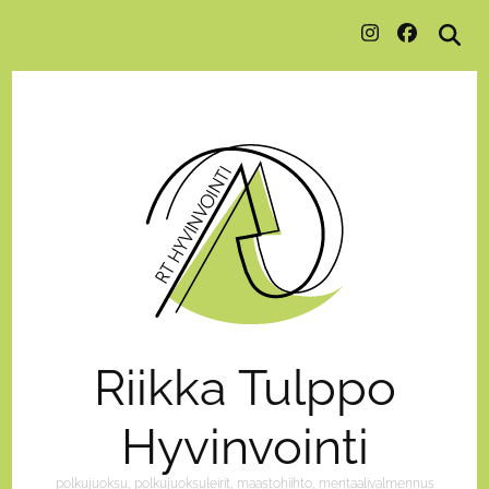
Riikka Tulppo
Hyvinvointi
polkujuoksu, polkujuoksuleirit, maastohiihto, mentaalivalmennus