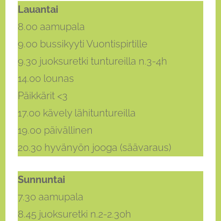
Lauantai
8.00 aamupala
9.00 bussikyyti Vuontispirtille
9.30 juoksuretki tuntureilla n.3-4h
14.00 lounas
Päikkärit <3
17.00 kävely lähituntureilla
19.00 päivällinen
20.30 hyvänyön jooga (säävaraus)
Sunnuntai
7.30 aamupala
8.45 juoksuretki n.2-2.30h