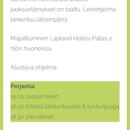
juoksuelämykset on taattu. Leiriohjelma
tarkentuu lähempänä.
Majoittuminen Lapland Hotels Pallas 2
hlön huoneissa.
Alustava ohjelma:
Perjantai
15.00 saapuminen
16.00 hölkkä lähituntureilla & tunturijooga
18.30 päivällinen