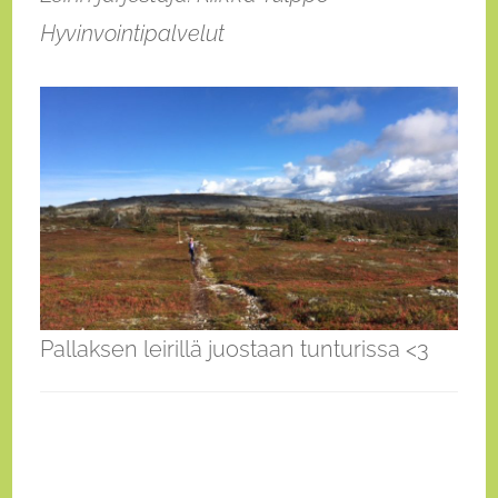
Hyvinvointipalvelut
Pallaksen leirillä juostaan tunturissa <3
Artikkelien
selaus