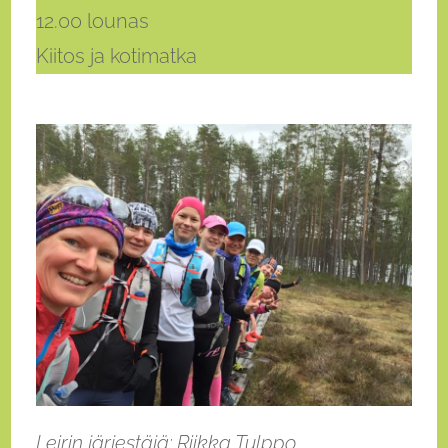
12.00 lounas
Kiitos ja kotimatka
Leirin järjestäjä: Riikka Tulppo