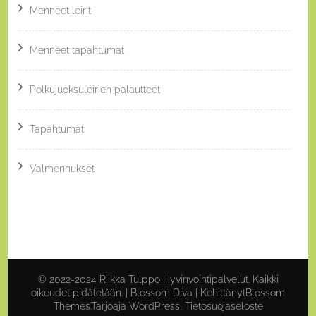
Menneet leirit
Menneet tapahtumat
Polkujuoksuleirien palautteet
Tapahtumat
Valmennukset
© 2022-2024 Riikka Tulppo Hyvinvointipalvelut. Kaikki
oikeudet pidätetään. |
Blossom Diva | Kehittänyt
Blossom
Themes
.Tarjoaja
WordPress
.
Tietosuojaseloste