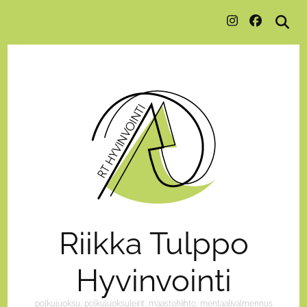
Riikka Tulppo
Hyvinvointi
polkujuoksu, polkujuoksuleirit, maastohiihto, mentaalivalmennus