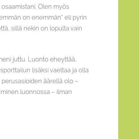
 ja osaamistani. Olen myös
ähemmän on enemmän” eli pyrin
ttä, sillä nekin on lopulta vain
ni juttu. Luonto eheyttää,
porttailun lisäksi vaeltaa ja olla
n perusasioiden äärellä olo –
uminen luonnossa – ilman