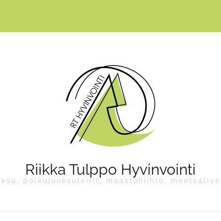
Riikka Tulppo Hyvinvointi
oksu, polkujuoksuleirit, maastohiihto, mentaaliv