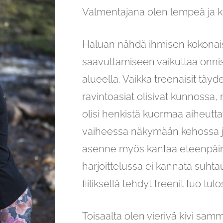
Valmentajana olen lempeä ja 
Haluan nähdä ihmisen kokonais
saavuttamiseen vaikuttaa onni
alueella. Vaikka treenaisit täydel
ravintoasiat olisivat kunnossa, 
olisi henkistä kuormaa aiheuttav
vaiheessa näkymään kehossa ja
asenne myös kantaa eteenpäin
harjoittelussa ei kannata suhtau
fiiliksellä tehdyt treenit tuo tulo
Toisaalta olen vierivä kivi samm