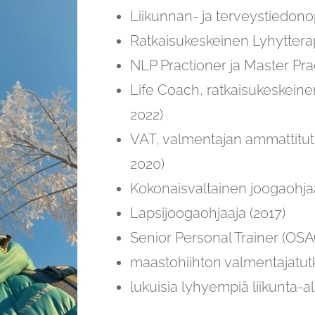
Liikunnan- ja terveystiedono
Ratkaisukeskeinen Lyhytterap
NLP Practioner ja Master Pra
Life Coach, ratkaisukeskein
2022)
VAT, valmentajan ammattitut
2020)
Kokonaisvaltainen joogaohjaa
Lapsijoogaohjaaja (2017)
Senior Personal Trainer (OSA
maastohiihton valmentajatutk
lukuisia lyhyempiä liikunta-a