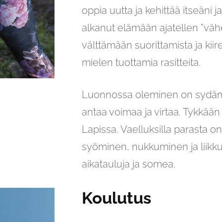
oppia uutta ja kehittää itseäni
alkanut elämään ajatellen ”v
välttämään suorittamista ja kiire
mielen tuottamia rasitteita.
Luonnossa oleminen on sydäme
antaa voimaa ja virtaa. Tykkään s
Lapissa. Vaelluksilla parasta o
syöminen, nukkuminen ja liikk
aikatauluja ja somea.
Koulutus