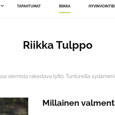
TAPAHTUMAT
RIIKKA
HYVINVOINTIB
JUOKSUVALMENNUS
Riikka Tulppo
UVALMENNUS
UOKSULEIRIT
INVOINTI
sa olemista rakastava tyttö. Tuntureilla sydämeni
VALMENNUS
Millainen valment
ALIVALMENNUS