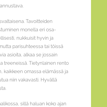
kannustava.
valtaisena. Tavoitteiden
stuminen monella eri osa-
lisesti, nukkuisit hyvin ja
mutta parisuhteessa tai töissä
ia asioita, alkaa se jossain
 treeneissä. Tietynlainen rento
, kaikkeen omassa elämässä ja
tua niin vakavasti. Hyvällä
sta.
alikossa, sillä haluan koko ajan