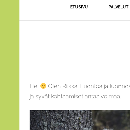
ETUSIVU
PALVELUT
POLKU
JUOKS
POLKUJ
TYÖHYV
Hei
Olen Riikka. Luontoa ja luonnos
ja syvät kohtaamiset antaa voimaa.
HIIHTO
MENTA