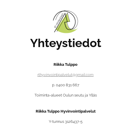
Yhteystiedot
Riikka Tulppo
rthyvinvointipalvelut@gmail.com
p. 0400 831 667
Toiminta-alueet Oulun seutu ja Ylläs
Riikka Tulppo Hyvinvointipalvelut
Y-tunnus 3126437-5